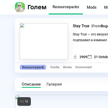
Resourcepacks
Mods
M
Stay True
From
Bog
Stay True — это визу
подправил и изменил 
в этом
2909
21 Octob
Resourcepack
Vanilla
Blocks
Environment
Описание
Галерея
1 / 18