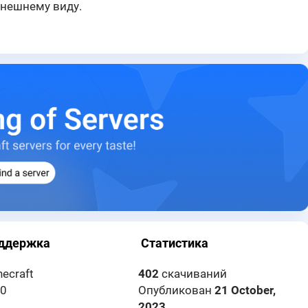
внешнему виду.
ддержка
Статистика
necraft
402
скачиваний
20
Опубликован
21 October,
2023