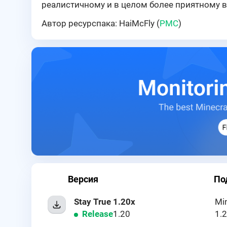
реалистичному и в целом более приятному 
Автор ресурспака: HaiMcFly (
PMC
)
Версия
По
Stay True 1.20x
Mi
Release
1.20
1.