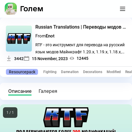
Russian Translations | Переводы модов на русский
From
Enot
RTF - это инструмент для перевода на русский
язык модов Майнкрафт 1.20.x, 1.19.x, 1.18.x,
12445
3442
15 November, 2023
1.17.x и 1.16.x.
Resourcepack
Fighting
Damnation
Decorations
Modified
Real
Описание
Галерея
1 / 1