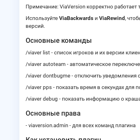
Примечание: ViaVersion корректно работает
Используйте
ViaBackwards
и
ViaRewind
, что
версий.
Основные команды
/viaver list - список игроков и их версии клиен
/viaver autoteam - автоматическое переключе
/viaver dontbugme - отключить уведомления 
/viaver pps - показать время в секундах для
/viaver debug - показать информацию о краша
Основные права
- viaversion.admin - для всех команд плагина
Как установить плагин