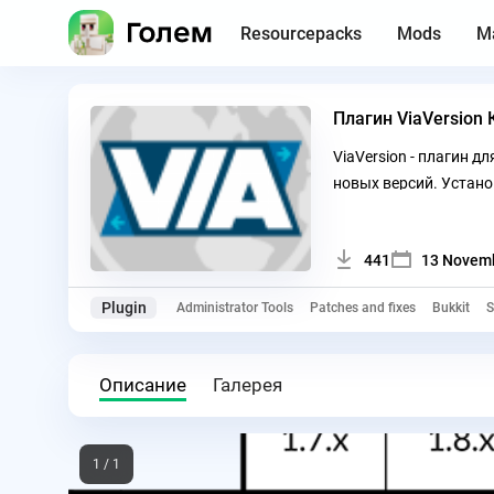
Resourcepacks
Mods
M
ViaVersion - плагин 
новых версий. Установ
441
13 Novemb
Plugin
Administrator Tools
Patches and fixes
Bukkit
S
Описание
Галерея
1 / 1