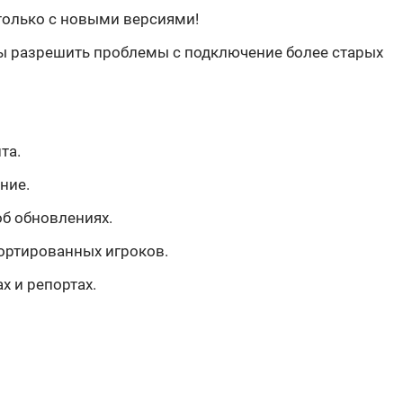
 только с новыми версиями!
бы разрешить проблемы с подключение более старых
та.
ние.
об обновлениях.
 портированных игроков.
х и репортах.