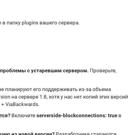
 в папку plugins вашего сервера.
я проблемы с устаревшим сервером.
Проверьте,
е планируют его поддерживать из-за объема
sion на сервере 1.8, хотя у нас нет копий этих версий
 + ViaBackwards.
тся?
Включите
serverside-blockconnections: true
в
кцию из новой версии?
Разработчики стараются