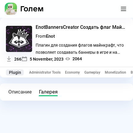
EnotBannersCreator Создать флаг Майнкрафт
From
Enot
Плагин для создания флагов майнкрафт, что
позволяет создавать баннеры в игре и на
2064
266
5 November, 2023
сайте в онлайн-редакторе.
Plugin
Administrator Tools
Economy
Gameplay
Monetization
B
Описание
Галерея